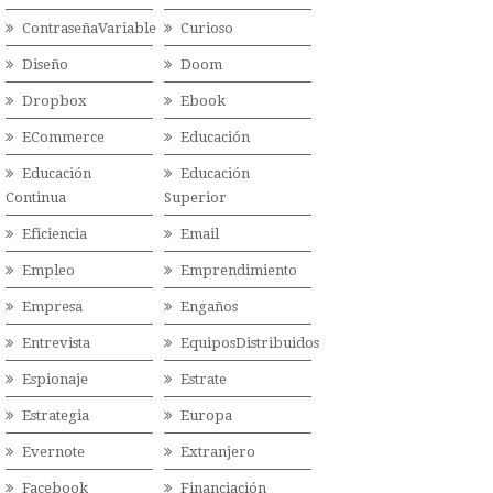
ContraseñaVariable
Curioso
Diseño
Doom
Dropbox
Ebook
ECommerce
Educación
Educación
Educación
Continua
Superior
Eficiencia
Email
Empleo
Emprendimiento
Empresa
Engaños
Entrevista
EquiposDistribuidos
Espionaje
Estrate
Estrategia
Europa
Evernote
Extranjero
Facebook
Financiación