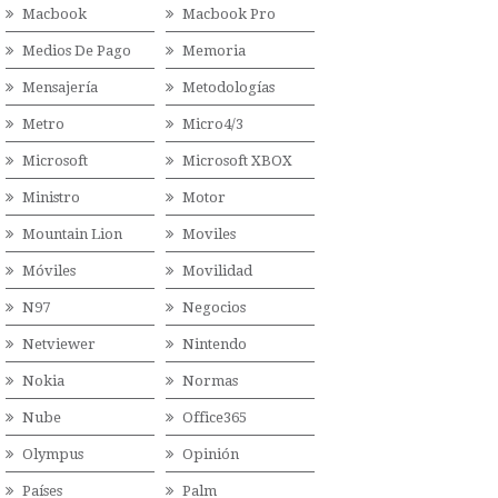
Macbook
Macbook Pro
Medios De Pago
Memoria
Mensajería
Metodologías
Metro
Micro4/3
Microsoft
Microsoft XBOX
Ministro
Motor
Mountain Lion
Moviles
Móviles
Movilidad
N97
Negocios
Netviewer
Nintendo
Nokia
Normas
Nube
Office365
Olympus
Opinión
Países
Palm