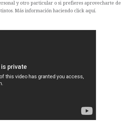
rsonal y otro particular o si prefieres aprovecharte de
tintos.
Más información haciendo click aquí
.