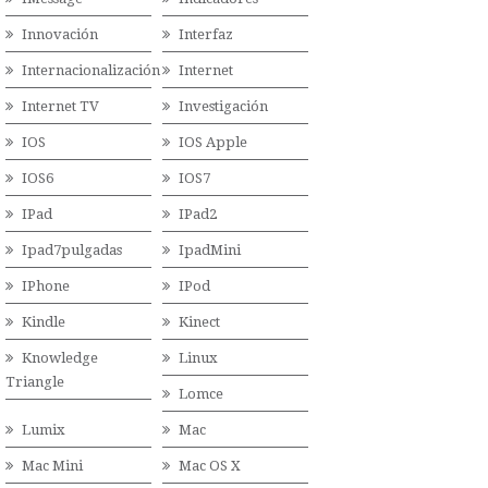
Innovación
Interfaz
Internacionalización
Internet
Internet TV
Investigación
IOS
IOS Apple
IOS6
IOS7
IPad
IPad2
Ipad7pulgadas
IpadMini
IPhone
IPod
Kindle
Kinect
Knowledge
Linux
Triangle
Lomce
Lumix
Mac
Mac Mini
Mac OS X