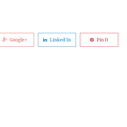
Google+
Linked In
Pin It