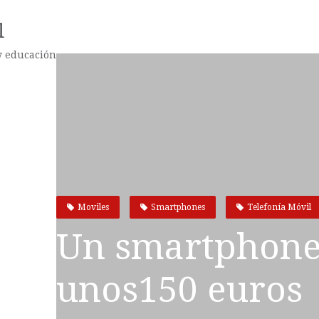
l
 y educación
Moviles
Smartphones
Telefonía Móvil
Un smartphone
unos150 euros