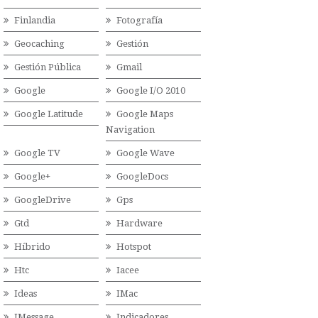
Finlandia
Fotografía
Geocaching
Gestión
Gestión Pública
Gmail
Google
Google I/O 2010
Google Latitude
Google Maps
Navigation
Google TV
Google Wave
Google+
GoogleDocs
GoogleDrive
Gps
Gtd
Hardware
Híbrido
Hotspot
Htc
Iacee
Ideas
IMac
IMessage
Indicadores