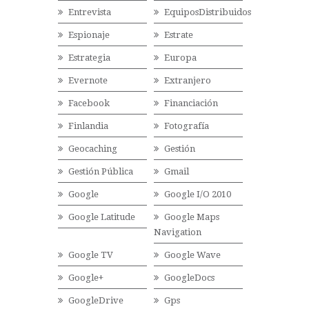
Entrevista
EquiposDistribuidos
Espionaje
Estrate
Estrategia
Europa
Evernote
Extranjero
Facebook
Financiación
Finlandia
Fotografía
Geocaching
Gestión
Gestión Pública
Gmail
Google
Google I/O 2010
Google Latitude
Google Maps
Navigation
Google TV
Google Wave
Google+
GoogleDocs
GoogleDrive
Gps