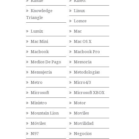
Kindle
Kinect
Knowledge
Linux
Triangle
Lomce
Lumix
Mac
Mac Mini
Mac OS X
Macbook
Macbook Pro
Medios De Pago
Memoria
Mensajería
Metodologías
Metro
Micro4/3
Microsoft
Microsoft XBOX
Ministro
Motor
Mountain Lion
Moviles
Móviles
Movilidad
N97
Negocios