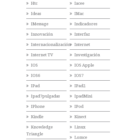
Htc
Iacee
Ideas
IMac
IMessage
Indicadores
Innovación
Interfaz
Internacionalización
Internet
Internet TV
Investigación
IOS
IOS Apple
IOS6
IOS7
IPad
IPad2
Ipad7pulgadas
IpadMini
IPhone
IPod
Kindle
Kinect
Knowledge
Linux
Triangle
Lomce