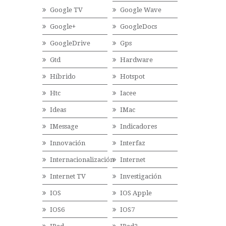
Google TV
Google Wave
Google+
GoogleDocs
GoogleDrive
Gps
Gtd
Hardware
Híbrido
Hotspot
Htc
Iacee
Ideas
IMac
IMessage
Indicadores
Innovación
Interfaz
Internacionalización
Internet
Internet TV
Investigación
IOS
IOS Apple
IOS6
IOS7