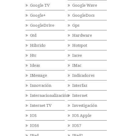
Google TV
Google Wave
Google+
GoogleDocs
GoogleDrive
Gps
Gtd
Hardware
Híbrido
Hotspot
Htc
Iacee
Ideas
IMac
IMessage
Indicadores
Innovación
Interfaz
Internacionalización
Internet
Internet TV
Investigación
IOS
IOS Apple
IOS6
IOS7
IPad
IPad2