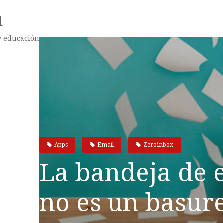
l
 y educación
Apps
Email
Zeroinbox
La bandeja de 
no es un basur