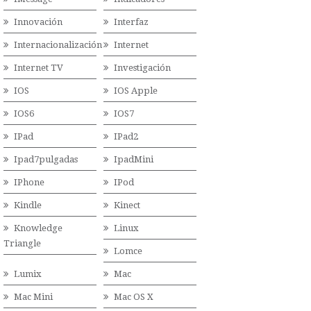
Innovación
Interfaz
Internacionalización
Internet
Internet TV
Investigación
IOS
IOS Apple
IOS6
IOS7
IPad
IPad2
Ipad7pulgadas
IpadMini
IPhone
IPod
Kindle
Kinect
Knowledge
Linux
Triangle
Lomce
Lumix
Mac
Mac Mini
Mac OS X