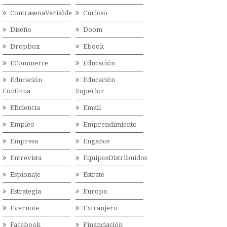
ContraseñaVariable
Curioso
Diseño
Doom
Dropbox
Ebook
ECommerce
Educación
Educación
Educación
Continua
Superior
Eficiencia
Email
Empleo
Emprendimiento
Empresa
Engaños
Entrevista
EquiposDistribuidos
Espionaje
Estrate
Estrategia
Europa
Evernote
Extranjero
Facebook
Financiación