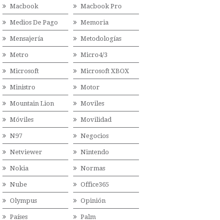
Macbook
Macbook Pro
Medios De Pago
Memoria
Mensajería
Metodologías
Metro
Micro4/3
Microsoft
Microsoft XBOX
Ministro
Motor
Mountain Lion
Moviles
Móviles
Movilidad
N97
Negocios
Netviewer
Nintendo
Nokia
Normas
Nube
Office365
Olympus
Opinión
Países
Palm