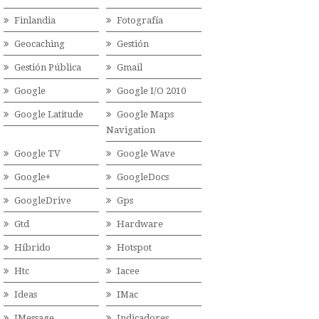
Finlandia
Fotografía
Geocaching
Gestión
Gestión Pública
Gmail
Google
Google I/O 2010
Google Latitude
Google Maps
Navigation
Google TV
Google Wave
Google+
GoogleDocs
GoogleDrive
Gps
Gtd
Hardware
Híbrido
Hotspot
Htc
Iacee
Ideas
IMac
IMessage
Indicadores