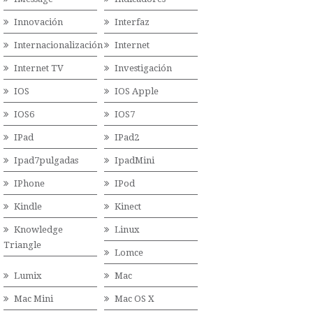
Innovación
Interfaz
Internacionalización
Internet
Internet TV
Investigación
IOS
IOS Apple
IOS6
IOS7
IPad
IPad2
Ipad7pulgadas
IpadMini
IPhone
IPod
Kindle
Kinect
Knowledge
Linux
Triangle
Lomce
Lumix
Mac
Mac Mini
Mac OS X