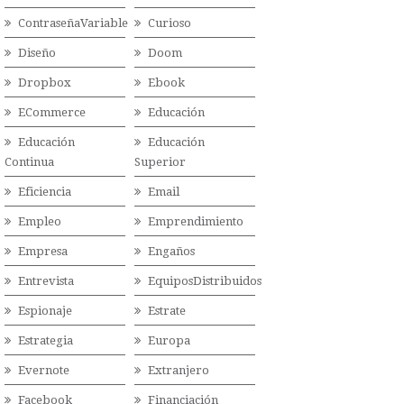
ContraseñaVariable
Curioso
Diseño
Doom
Dropbox
Ebook
ECommerce
Educación
Educación
Educación
Continua
Superior
Eficiencia
Email
Empleo
Emprendimiento
Empresa
Engaños
Entrevista
EquiposDistribuidos
Espionaje
Estrate
Estrategia
Europa
Evernote
Extranjero
Facebook
Financiación