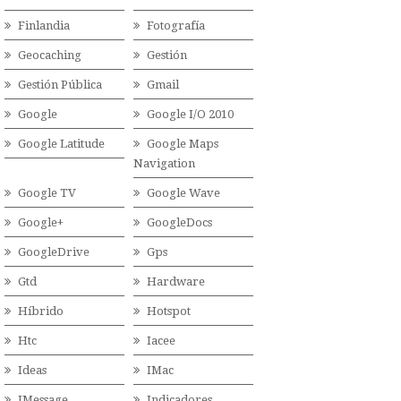
Finlandia
Fotografía
Geocaching
Gestión
Gestión Pública
Gmail
Google
Google I/O 2010
Google Latitude
Google Maps
Navigation
Google TV
Google Wave
Google+
GoogleDocs
GoogleDrive
Gps
Gtd
Hardware
Híbrido
Hotspot
Htc
Iacee
Ideas
IMac
IMessage
Indicadores