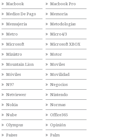
Macbook
Macbook Pro
Medios De Pago
Memoria
Mensajería
Metodologías
Metro
Micro4/3
Microsoft
Microsoft XBOX
Ministro
Motor
Mountain Lion
Moviles
Móviles
Movilidad
N97
Negocios
Netviewer
Nintendo
Nokia
Normas
Nube
Office365
Olympus
Opinión
Países
Palm