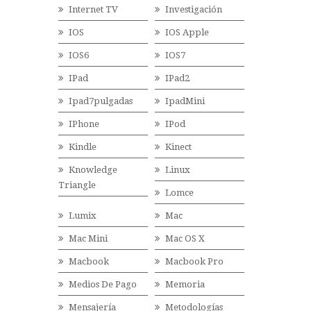
Internet TV
Investigación
IOS
IOS Apple
IOS6
IOS7
IPad
IPad2
Ipad7pulgadas
IpadMini
IPhone
IPod
Kindle
Kinect
Knowledge
Linux
Triangle
Lomce
Lumix
Mac
Mac Mini
Mac OS X
Macbook
Macbook Pro
Medios De Pago
Memoria
Mensajería
Metodologías