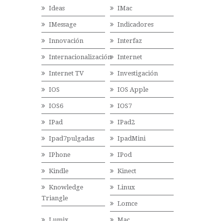
Ideas
IMac
IMessage
Indicadores
Innovación
Interfaz
Internacionalización
Internet
Internet TV
Investigación
IOS
IOS Apple
IOS6
IOS7
IPad
IPad2
Ipad7pulgadas
IpadMini
IPhone
IPod
Kindle
Kinect
Knowledge
Linux
Triangle
Lomce
Lumix
Mac