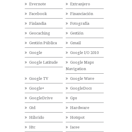
Evernote
Extranjero
Facebook
Financiación
Finlandia
Fotografía
Geocaching
Gestión
Gestión Pública
Gmail
Google
Google I/O 2010
Google Latitude
Google Maps
Navigation
Google TV
Google Wave
Google+
GoogleDocs
GoogleDrive
Gps
Gtd
Hardware
Híbrido
Hotspot
Htc
Iacee