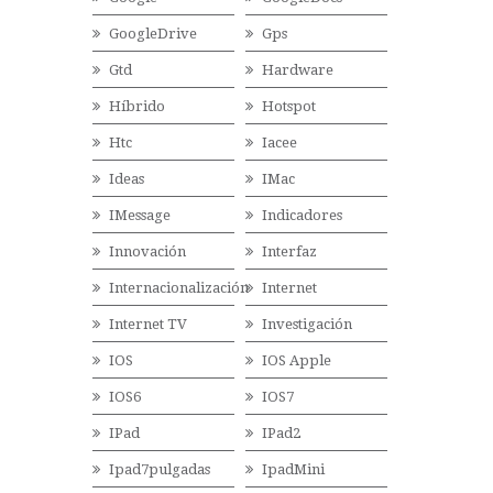
GoogleDrive
Gps
Gtd
Hardware
Híbrido
Hotspot
Htc
Iacee
Ideas
IMac
IMessage
Indicadores
Innovación
Interfaz
Internacionalización
Internet
Internet TV
Investigación
IOS
IOS Apple
IOS6
IOS7
IPad
IPad2
Ipad7pulgadas
IpadMini