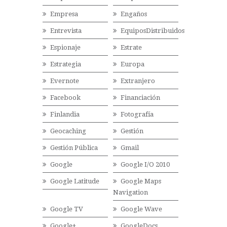
Empresa
Engaños
Entrevista
EquiposDistribuidos
Espionaje
Estrate
Estrategia
Europa
Evernote
Extranjero
Facebook
Financiación
Finlandia
Fotografía
Geocaching
Gestión
Gestión Pública
Gmail
Google
Google I/O 2010
Google Latitude
Google Maps
Navigation
Google TV
Google Wave
Google+
GoogleDocs