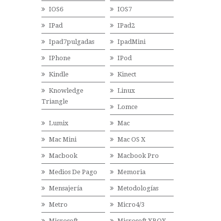
IOS6
IOS7
IPad
IPad2
Ipad7pulgadas
IpadMini
IPhone
IPod
Kindle
Kinect
Knowledge
Linux
Triangle
Lomce
Lumix
Mac
Mac Mini
Mac OS X
Macbook
Macbook Pro
Medios De Pago
Memoria
Mensajería
Metodologías
Metro
Micro4/3
Microsoft
Microsoft XBOX