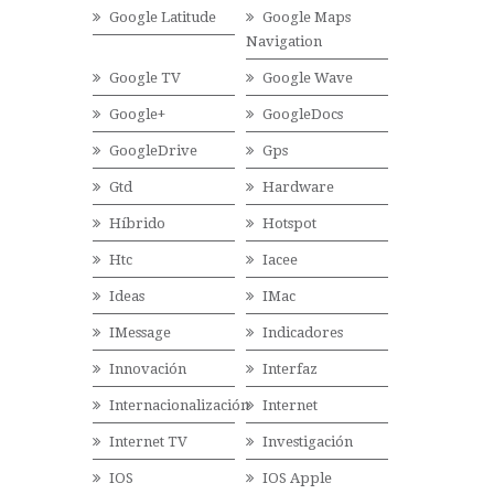
Google Latitude
Google Maps
Navigation
Google TV
Google Wave
Google+
GoogleDocs
GoogleDrive
Gps
Gtd
Hardware
Híbrido
Hotspot
Htc
Iacee
Ideas
IMac
IMessage
Indicadores
Innovación
Interfaz
Internacionalización
Internet
Internet TV
Investigación
IOS
IOS Apple