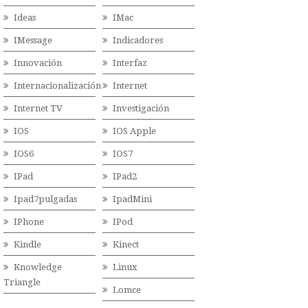
Ideas
IMac
IMessage
Indicadores
Innovación
Interfaz
Internacionalización
Internet
Internet TV
Investigación
IOS
IOS Apple
IOS6
IOS7
IPad
IPad2
Ipad7pulgadas
IpadMini
IPhone
IPod
Kindle
Kinect
Knowledge
Linux
Triangle
Lomce