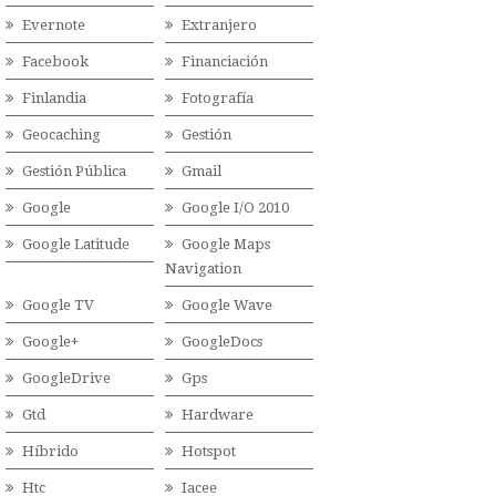
Evernote
Extranjero
Facebook
Financiación
Finlandia
Fotografía
Geocaching
Gestión
Gestión Pública
Gmail
Google
Google I/O 2010
Google Latitude
Google Maps
Navigation
Google TV
Google Wave
Google+
GoogleDocs
GoogleDrive
Gps
Gtd
Hardware
Híbrido
Hotspot
Htc
Iacee