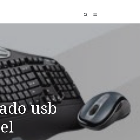
lado usb
el