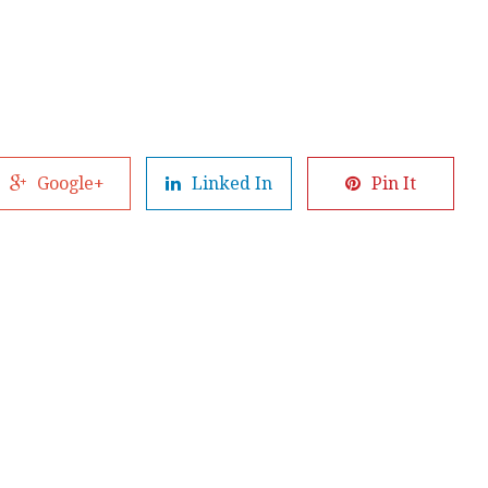
Google+
Linked In
Pin It