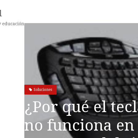
l
 y educación
Soluciones
¿Por qué el tec
no funciona en 