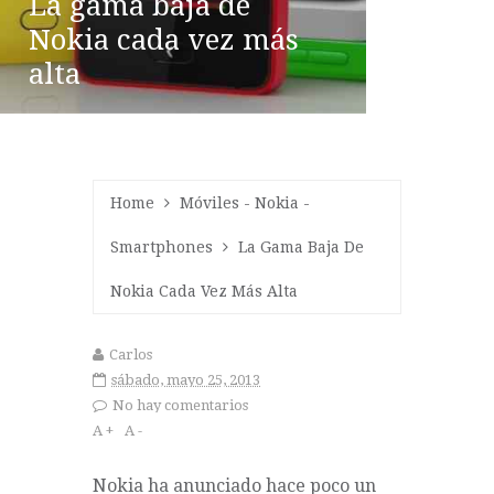
La gama baja de
Nokia cada vez más
alta
Home
Móviles
-
Nokia
-
Smartphones
La Gama Baja De
Nokia Cada Vez Más Alta
Carlos
sábado, mayo 25, 2013
No hay comentarios
A +
A -
Nokia ha anunciado hace poco un