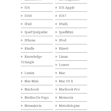
IOS
IOS Apple
IOS6
IOS7
IPad
IPad2
Ipad7pulgadas
IpadMini
IPhone
IPod
Kindle
Kinect
Knowledge
Linux
Triangle
Lomce
Lumix
Mac
Mac Mini
Mac OS X
Macbook
Macbook Pro
Medios De Pago
Memoria
Mensajería
Metodologías