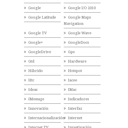
Google
Google I/O 2010
Google Latitude
Google Maps
Navigation
Google TV
Google Wave
Google+
GoogleDocs
GoogleDrive
Gps
Gtd
Hardware
Híbrido
Hotspot
Htc
Iacee
Ideas
IMac
IMessage
Indicadores
Innovación
Interfaz
Internacionalización
Internet
Internet TV
Investigación