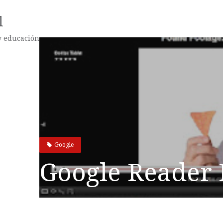
l
 y educación
Google
Google Reader 