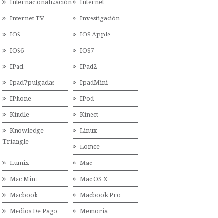
Internacionalización
Internet
Internet TV
Investigación
IOS
IOS Apple
IOS6
IOS7
IPad
IPad2
Ipad7pulgadas
IpadMini
IPhone
IPod
Kindle
Kinect
Knowledge
Linux
Triangle
Lomce
Lumix
Mac
Mac Mini
Mac OS X
Macbook
Macbook Pro
Medios De Pago
Memoria