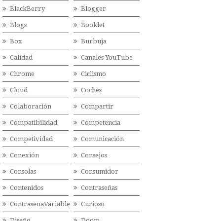
BlackBerry
Blogger
Blogs
Booklet
Box
Burbuja
Calidad
Canales YouTube
Chrome
Ciclismo
Cloud
Coches
Colaboración
Compartir
Compatibilidad
Competencia
Competividad
Comunicación
Conexión
Consejos
Consolas
Consumidor
Contenidos
Contraseñas
ContraseñaVariable
Curioso
Diseño
Doom