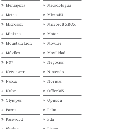
Mensajería
Metodologías
Metro
Micro4/3
Microsoft
Microsoft XBOX
Ministro
Motor
Mountain Lion
Moviles
Móviles
Movilidad
N97
Negocios
Netviewer
Nintendo
Nokia
Normas
Nube
Office365
Olympus
Opinión
Países
Palm
Password
Pda
Phising
Picasa