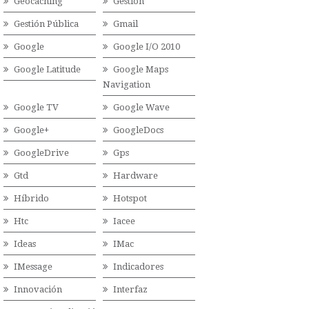
Geocaching
Gestión
Gestión Pública
Gmail
Google
Google I/O 2010
Google Latitude
Google Maps
Navigation
Google TV
Google Wave
Google+
GoogleDocs
GoogleDrive
Gps
Gtd
Hardware
Híbrido
Hotspot
Htc
Iacee
Ideas
IMac
IMessage
Indicadores
Innovación
Interfaz