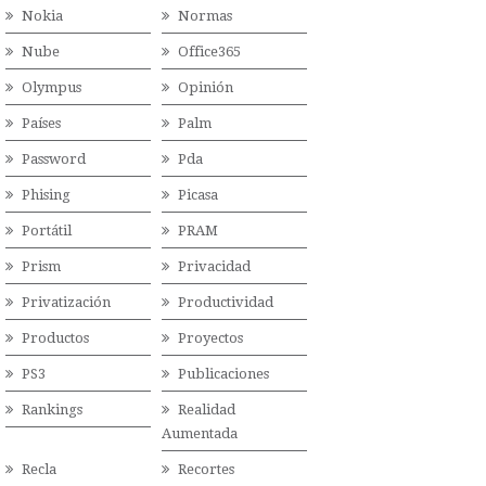
Nokia
Normas
Nube
Office365
Olympus
Opinión
Países
Palm
Password
Pda
Phising
Picasa
Portátil
PRAM
Prism
Privacidad
Privatización
Productividad
Productos
Proyectos
PS3
Publicaciones
Rankings
Realidad
Aumentada
Recla
Recortes