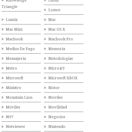
Knowledge
Linux
Triangle
Lomce
Lumix
Mac
Mac Mini
Mac OS X
Macbook
Macbook Pro
Medios De Pago
Memoria
Mensajería
Metodologías
Metro
Micro4/3
Microsoft
Microsoft XBOX
Ministro
Motor
Mountain Lion
Moviles
Móviles
Movilidad
N97
Negocios
Netviewer
Nintendo