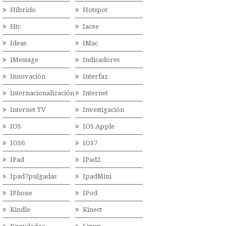
Híbrido
Hotspot
Htc
Iacee
Ideas
IMac
IMessage
Indicadores
Innovación
Interfaz
Internacionalización
Internet
Internet TV
Investigación
IOS
IOS Apple
IOS6
IOS7
IPad
IPad2
Ipad7pulgadas
IpadMini
IPhone
IPod
Kindle
Kinect