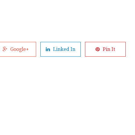
Google+
Linked In
Pin It