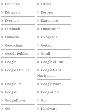
Espionaje
Estrate
Estrategia
Europa
Evernote
Extranjero
Facebook
Financiación
Finlandia
Fotografía
Geocaching
Gestión
Gestión Pública
Gmail
Google
Google I/O 2010
Google Latitude
Google Maps
Navigation
Google TV
Google Wave
Google+
GoogleDocs
GoogleDrive
Gps
Gtd
Hardware