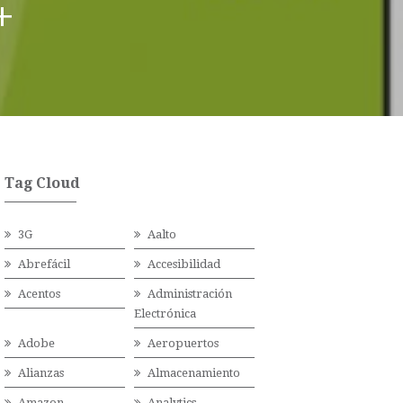
+
Tag Cloud
3G
Aalto
Abrefácil
Accesibilidad
Acentos
Administración
Electrónica
Adobe
Aeropuertos
Alianzas
Almacenamiento
Amazon
Analytics