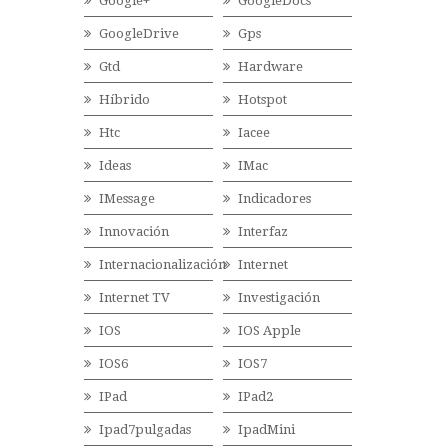
Google+
GoogleDocs
GoogleDrive
Gps
Gtd
Hardware
Híbrido
Hotspot
Htc
Iacee
Ideas
IMac
IMessage
Indicadores
Innovación
Interfaz
Internacionalización
Internet
Internet TV
Investigación
IOS
IOS Apple
IOS6
IOS7
IPad
IPad2
Ipad7pulgadas
IpadMini