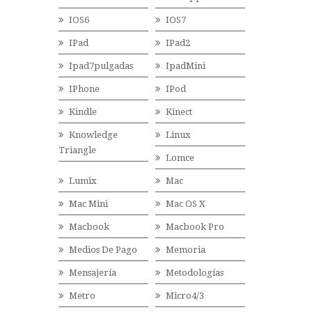
IOS6
IOS7
IPad
IPad2
Ipad7pulgadas
IpadMini
IPhone
IPod
Kindle
Kinect
Knowledge
Linux
Triangle
Lomce
Lumix
Mac
Mac Mini
Mac OS X
Macbook
Macbook Pro
Medios De Pago
Memoria
Mensajería
Metodologías
Metro
Micro4/3