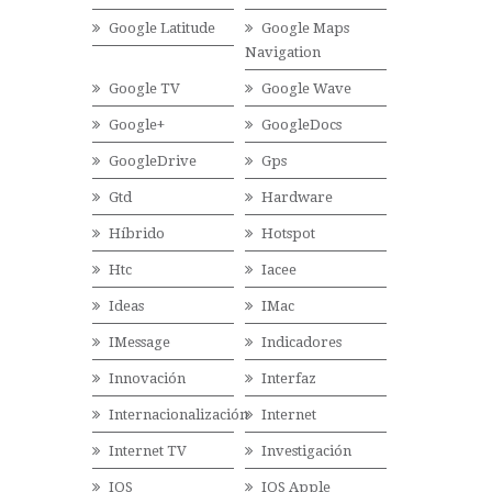
Google Latitude
Google Maps
Navigation
Google TV
Google Wave
Google+
GoogleDocs
GoogleDrive
Gps
Gtd
Hardware
Híbrido
Hotspot
Htc
Iacee
Ideas
IMac
IMessage
Indicadores
Innovación
Interfaz
Internacionalización
Internet
Internet TV
Investigación
IOS
IOS Apple