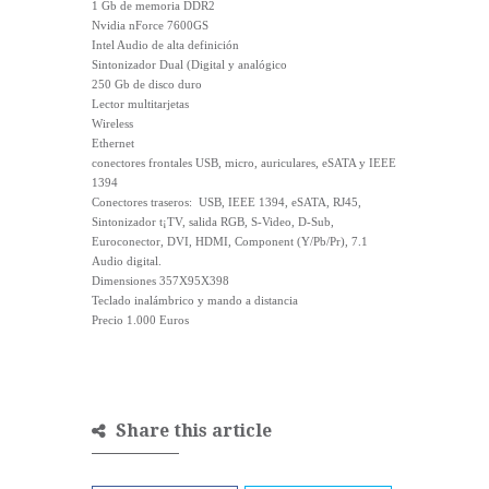
1 Gb de memoria DDR2
Nvidia nForce 7600GS
Intel Audio de alta definición
Sintonizador Dual (Digital y analógico
250 Gb de disco duro
Lector multitarjetas
Wireless
Ethernet
conectores frontales USB, micro, auriculares, eSATA y IEEE
1394
Conectores traseros: USB, IEEE 1394, eSATA, RJ45,
Sintonizador t¡TV, salida RGB, S-Video, D-Sub,
Euroconector, DVI, HDMI, Component (Y/Pb/Pr), 7.1
Audio digital.
Dimensiones 357X95X398
Teclado inalámbrico y mando a distancia
Precio 1.000 Euros
Share this article