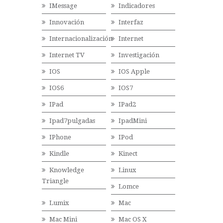
IMessage
Indicadores
Innovación
Interfaz
Internacionalización
Internet
Internet TV
Investigación
IOS
IOS Apple
IOS6
IOS7
IPad
IPad2
Ipad7pulgadas
IpadMini
IPhone
IPod
Kindle
Kinect
Knowledge
Linux
Triangle
Lomce
Lumix
Mac
Mac Mini
Mac OS X