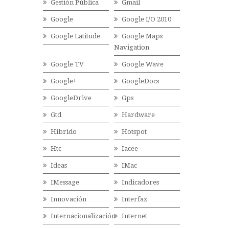
Gestión Pública
Gmail
Google
Google I/O 2010
Google Latitude
Google Maps
Navigation
Google TV
Google Wave
Google+
GoogleDocs
GoogleDrive
Gps
Gtd
Hardware
Híbrido
Hotspot
Htc
Iacee
Ideas
IMac
IMessage
Indicadores
Innovación
Interfaz
Internacionalización
Internet