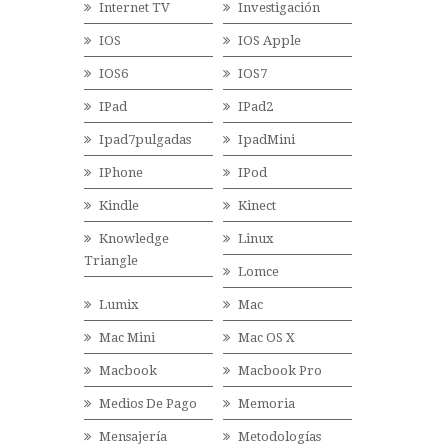
Internet TV
Investigación
IOS
IOS Apple
IOS6
IOS7
IPad
IPad2
Ipad7pulgadas
IpadMini
IPhone
IPod
Kindle
Kinect
Knowledge
Linux
Triangle
Lomce
Lumix
Mac
Mac Mini
Mac OS X
Macbook
Macbook Pro
Medios De Pago
Memoria
Mensajería
Metodologías