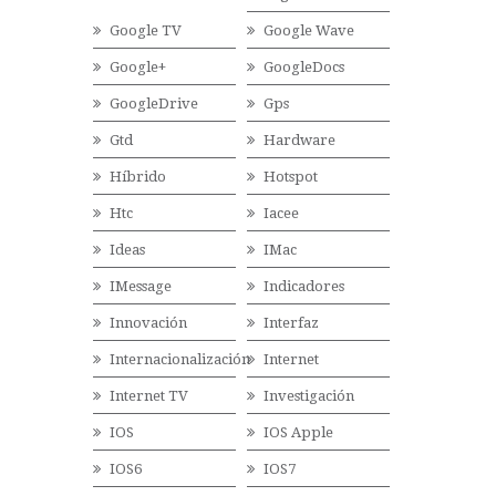
Google TV
Google Wave
Google+
GoogleDocs
GoogleDrive
Gps
Gtd
Hardware
Híbrido
Hotspot
Htc
Iacee
Ideas
IMac
IMessage
Indicadores
Innovación
Interfaz
Internacionalización
Internet
Internet TV
Investigación
IOS
IOS Apple
IOS6
IOS7