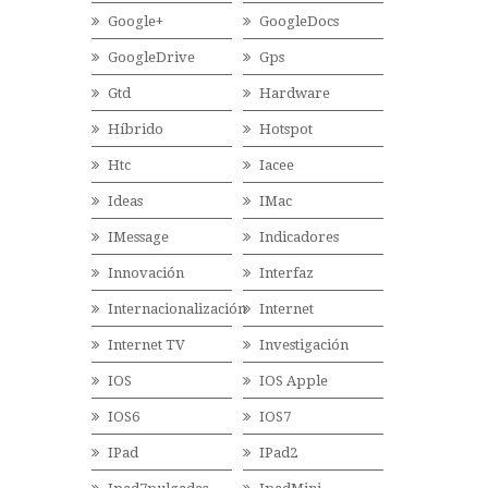
Google+
GoogleDocs
GoogleDrive
Gps
Gtd
Hardware
Híbrido
Hotspot
Htc
Iacee
Ideas
IMac
IMessage
Indicadores
Innovación
Interfaz
Internacionalización
Internet
Internet TV
Investigación
IOS
IOS Apple
IOS6
IOS7
IPad
IPad2