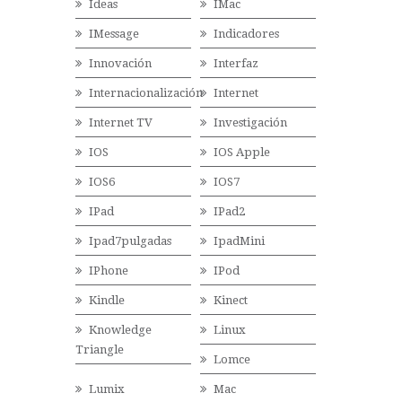
Ideas
IMac
IMessage
Indicadores
Innovación
Interfaz
Internacionalización
Internet
Internet TV
Investigación
IOS
IOS Apple
IOS6
IOS7
IPad
IPad2
Ipad7pulgadas
IpadMini
IPhone
IPod
Kindle
Kinect
Knowledge
Linux
Triangle
Lomce
Lumix
Mac