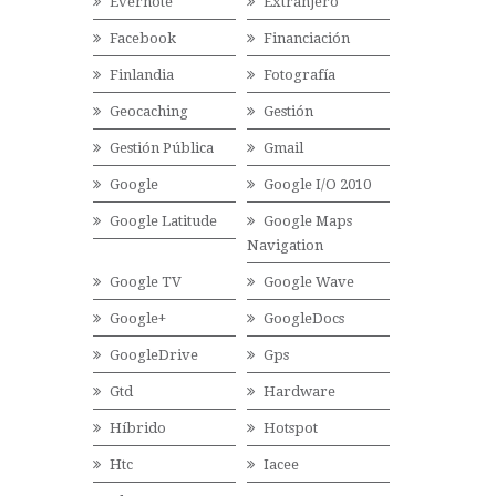
Evernote
Extranjero
Facebook
Financiación
Finlandia
Fotografía
Geocaching
Gestión
Gestión Pública
Gmail
Google
Google I/O 2010
Google Latitude
Google Maps
Navigation
Google TV
Google Wave
Google+
GoogleDocs
GoogleDrive
Gps
Gtd
Hardware
Híbrido
Hotspot
Htc
Iacee