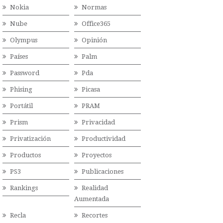
Nokia
Normas
Nube
Office365
Olympus
Opinión
Países
Palm
Password
Pda
Phising
Picasa
Portátil
PRAM
Prism
Privacidad
Privatización
Productividad
Productos
Proyectos
PS3
Publicaciones
Rankings
Realidad
Aumentada
Recla
Recortes