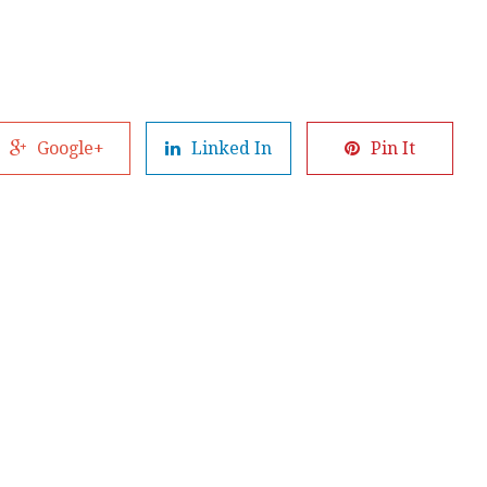
Google+
Linked In
Pin It