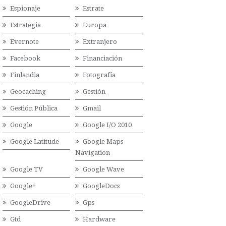
Espionaje
Estrate
Estrategia
Europa
Evernote
Extranjero
Facebook
Financiación
Finlandia
Fotografía
Geocaching
Gestión
Gestión Pública
Gmail
Google
Google I/O 2010
Google Latitude
Google Maps
Navigation
Google TV
Google Wave
Google+
GoogleDocs
GoogleDrive
Gps
Gtd
Hardware