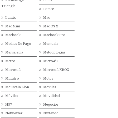
Knowledge
Linux
Triangle
Lomce
Lumix
Mac
Mac Mini
Mac OS X
Macbook
Macbook Pro
Medios De Pago
Memoria
Mensajería
Metodologías
Metro
Micro4/3
Microsoft
Microsoft XBOX
Ministro
Motor
Mountain Lion
Moviles
Móviles
Movilidad
N97
Negocios
Netviewer
Nintendo