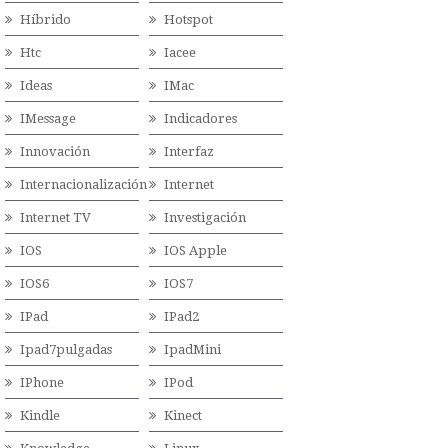
Híbrido
Hotspot
Htc
Iacee
Ideas
IMac
IMessage
Indicadores
Innovación
Interfaz
Internacionalización
Internet
Internet TV
Investigación
IOS
IOS Apple
IOS6
IOS7
IPad
IPad2
Ipad7pulgadas
IpadMini
IPhone
IPod
Kindle
Kinect