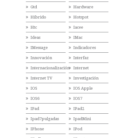
Gtd
Hardware
Híbrido
Hotspot
Htc
Iacee
Ideas
IMac
IMessage
Indicadores
Innovación
Interfaz
Internacionalización
Internet
Internet TV
Investigación
IOS
IOS Apple
IOS6
IOS7
IPad
IPad2
Ipad7pulgadas
IpadMini
IPhone
IPod