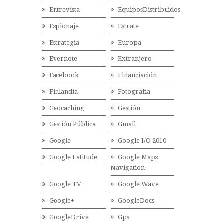
Entrevista
EquiposDistribuidos
Espionaje
Estrate
Estrategia
Europa
Evernote
Extranjero
Facebook
Financiación
Finlandia
Fotografía
Geocaching
Gestión
Gestión Pública
Gmail
Google
Google I/O 2010
Google Latitude
Google Maps
Navigation
Google TV
Google Wave
Google+
GoogleDocs
GoogleDrive
Gps