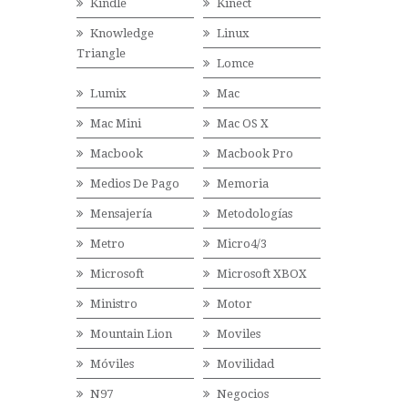
Kindle
Kinect
Knowledge
Linux
Triangle
Lomce
Lumix
Mac
Mac Mini
Mac OS X
Macbook
Macbook Pro
Medios De Pago
Memoria
Mensajería
Metodologías
Metro
Micro4/3
Microsoft
Microsoft XBOX
Ministro
Motor
Mountain Lion
Moviles
Móviles
Movilidad
N97
Negocios