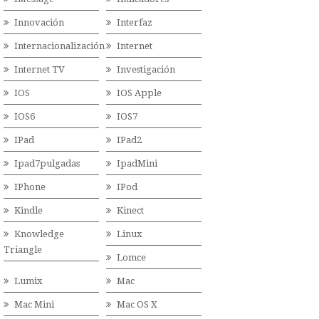
Innovación
Interfaz
Internacionalización
Internet
Internet TV
Investigación
IOS
IOS Apple
IOS6
IOS7
IPad
IPad2
Ipad7pulgadas
IpadMini
IPhone
IPod
Kindle
Kinect
Knowledge
Linux
Triangle
Lomce
Lumix
Mac
Mac Mini
Mac OS X