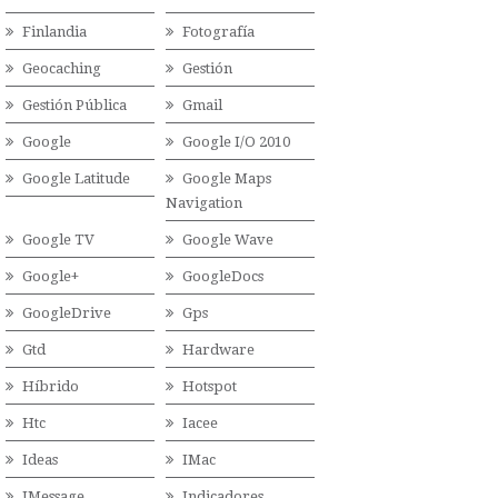
Finlandia
Fotografía
Geocaching
Gestión
Gestión Pública
Gmail
Google
Google I/O 2010
Google Latitude
Google Maps
Navigation
Google TV
Google Wave
Google+
GoogleDocs
GoogleDrive
Gps
Gtd
Hardware
Híbrido
Hotspot
Htc
Iacee
Ideas
IMac
IMessage
Indicadores