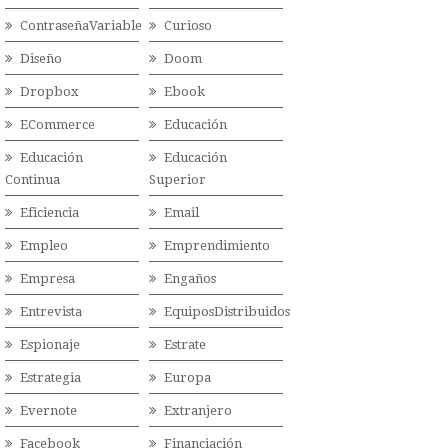
ContraseñaVariable
Curioso
Diseño
Doom
Dropbox
Ebook
ECommerce
Educación
Educación
Educación
Continua
Superior
Eficiencia
Email
Empleo
Emprendimiento
Empresa
Engaños
Entrevista
EquiposDistribuidos
Espionaje
Estrate
Estrategia
Europa
Evernote
Extranjero
Facebook
Financiación