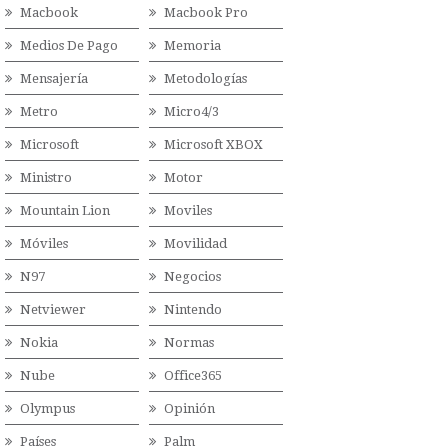
Macbook
Macbook Pro
Medios De Pago
Memoria
Mensajería
Metodologías
Metro
Micro4/3
Microsoft
Microsoft XBOX
Ministro
Motor
Mountain Lion
Moviles
Móviles
Movilidad
N97
Negocios
Netviewer
Nintendo
Nokia
Normas
Nube
Office365
Olympus
Opinión
Países
Palm