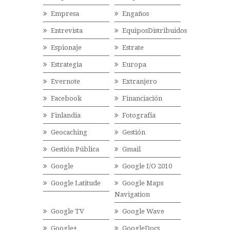
Empresa
Engaños
Entrevista
EquiposDistribuidos
Espionaje
Estrate
Estrategia
Europa
Evernote
Extranjero
Facebook
Financiación
Finlandia
Fotografía
Geocaching
Gestión
Gestión Pública
Gmail
Google
Google I/O 2010
Google Latitude
Google Maps
Navigation
Google TV
Google Wave
Google+
GoogleDocs