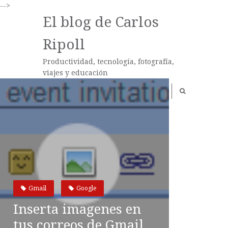
-->
El blog de Carlos
Ripoll
Productividad, tecnología, fotografía,
viajes y educación
Gmail
Google
Inserta imagenes en
tus correos de Gmail