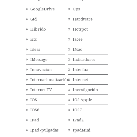
GoogleDrive
Gps
Gtd
Hardware
Híbrido
Hotspot
Htc
Iacee
Ideas
IMac
IMessage
Indicadores
Innovación
Interfaz
Internacionalización
Internet
Internet TV
Investigación
IOS
IOS Apple
IOS6
IOS7
IPad
IPad2
Ipad7pulgadas
IpadMini