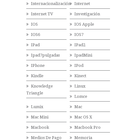
Internacionalización
Internet
Internet TV
Investigación
IOS
IOS Apple
IOS6
IOS7
IPad
IPad2
Ipad7pulgadas
IpadMini
IPhone
IPod
Kindle
Kinect
Knowledge
Linux
Triangle
Lomce
Lumix
Mac
Mac Mini
Mac OS X
Macbook
Macbook Pro
Medios De Pago
Memoria