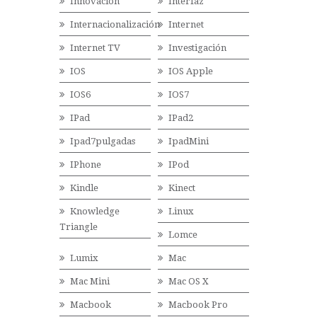
Innovación
Interfaz
Internacionalización
Internet
Internet TV
Investigación
IOS
IOS Apple
IOS6
IOS7
IPad
IPad2
Ipad7pulgadas
IpadMini
IPhone
IPod
Kindle
Kinect
Knowledge
Linux
Triangle
Lomce
Lumix
Mac
Mac Mini
Mac OS X
Macbook
Macbook Pro