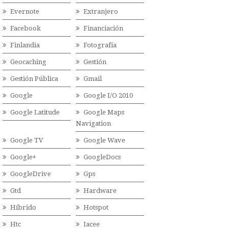
Evernote
Extranjero
Facebook
Financiación
Finlandia
Fotografía
Geocaching
Gestión
Gestión Pública
Gmail
Google
Google I/O 2010
Google Latitude
Google Maps
Navigation
Google TV
Google Wave
Google+
GoogleDocs
GoogleDrive
Gps
Gtd
Hardware
Híbrido
Hotspot
Htc
Iacee