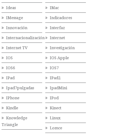
Ideas
IMac
IMessage
Indicadores
Innovación
Interfaz
Internacionalización
Internet
Internet TV
Investigación
IOS
IOS Apple
IOS6
IOS7
IPad
IPad2
Ipad7pulgadas
IpadMini
IPhone
IPod
Kindle
Kinect
Knowledge
Linux
Triangle
Lomce