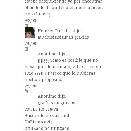
estaba desquiciando ya por encontrar
el metodo de quitar dicha binculacion
un saludo PJ
9/8/09
Heinser Paredes
dijo...
muchisisisisimas gracias
7/9/09
Anónimo dijo...
¡¡¡¡¿¿¿Como es posible que no
hayas puesto ni una b, v, h, s, c en su
sitio ???!!!! Parece que lo hubieras
hecho a propósito....
25/9/09
Anónimo dijo...
graCias no grasias
estaBa no estava
Buscando no vuscando
HaBía no avia
utiliZado no utilizado