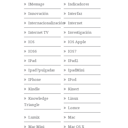
IMessage
Indicadores
Innovación
Interfaz
Internacionalización
Internet
Internet TV
Investigación
IOS
IOS Apple
IOS6
IOS7
IPad
IPad2
Ipad7pulgadas
IpadMini
IPhone
IPod
Kindle
Kinect
Knowledge
Linux
Triangle
Lomce
Lumix
Mac
Mac Mini
Mac OS X